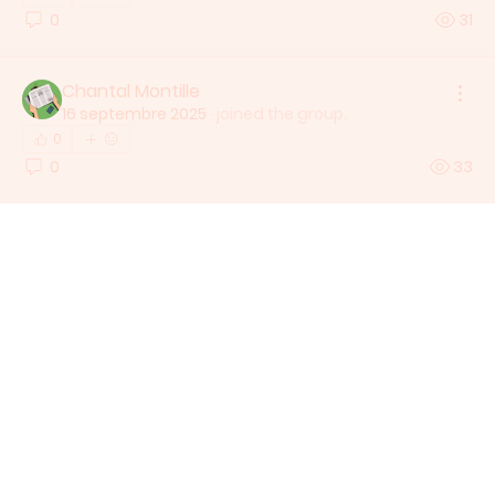
0
31
Chantal Montille
16 septembre 2025
·
joined the group.
0
0
33