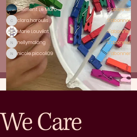
membres
Clément Le Marc
S'abonner
clara.haroulis
S'abonner
clara.haroulis
Marie Louvilat
S'abonner
nellymalong
S'abonner
nellymalong
nicole.piccoli09
S'abonner
nicole.piccoli09
Voir tous les membres (14)
We Care
Chant (5min)
Bonjour, bonjour Comment vas-tu ? Nous te 