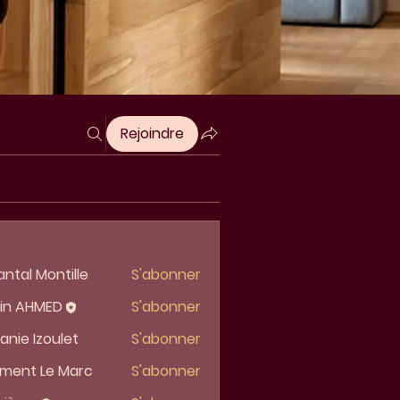
Rejoindre
ntal Montille
S'abonner
vin AHMED
S'abonner
AHMED
anie Izoulet
S'abonner
ment Le Marc
S'abonner