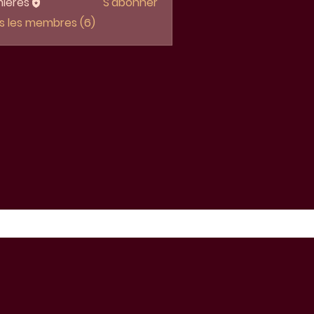
ières
S'abonner
us les membres (6)