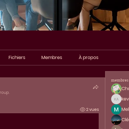
Fichiers
Membres
À propos
membres
Cha
roup.
ke
kevin 
Mel
2 vues
Clé