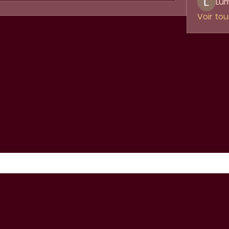
Lum
Voir to