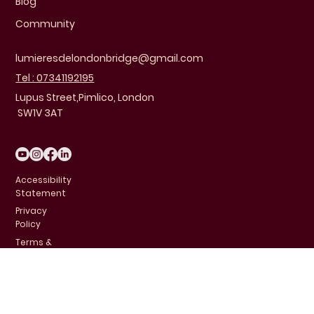
Blog
Community
lumieresdelondonbridge@gmail.com
Tel : 07341192195
Lupus Street,Pimlico, London
SW1V 3AT
Accessibility
Statement
Privacy
Policy
Terms &
Conditions
FAQ