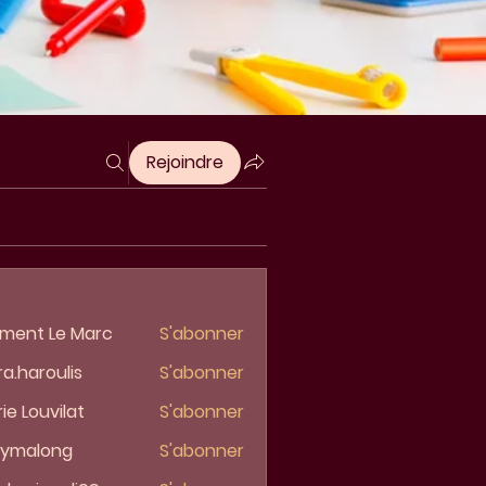
Rejoindre
ment Le Marc
S'abonner
ra.haroulis
S'abonner
aroulis
ie Louvilat
S'abonner
lymalong
S'abonner
along