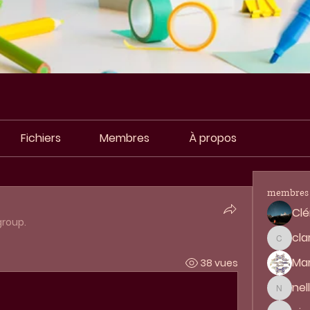
Fichiers
Membres
À propos
membres
Clé
group.
cla
clara.h
Mar
38 vues
nel
nellym