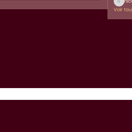
nic
nicole.
Voir to