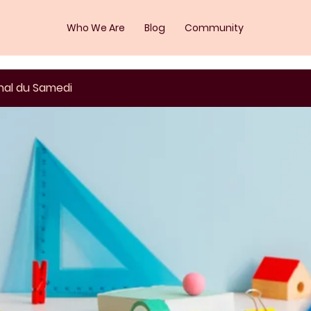
Who We Are
Blog
Community
nal du Samedi