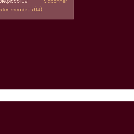
ole.piccoli09
S'abonner
piccoli09
us les membres (14)