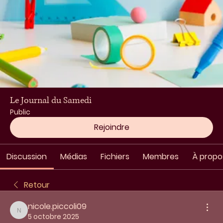
Le Journal du Samedi
Public
Rejoindre
Discussion
Médias
Fichiers
Membres
À propo
Retour
nicole.piccoli09
nicole.piccoli09
5 octobre 2025