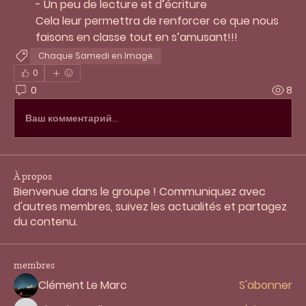
- Un peu de lecture et d’écriture 
Cela leur permettra de renforcer ce que nous 
faisons en classe tout en s’amusant!!! 
Chaque Samedi en Image
0
0
8
Ваш комментарий...
À propos
Bienvenue dans le groupe ! Communiquez avec
d'autres membres, suivez les actualités et partagez
du contenu.
membres
Clément Le Marc
S'abonner