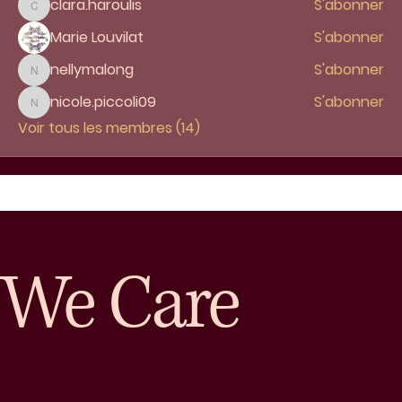
clara.haroulis
S'abonner
clara.haroulis
Marie Louvilat
S'abonner
nellymalong
S'abonner
nellymalong
nicole.piccoli09
S'abonner
nicole.piccoli09
Voir tous les membres (14)
We Care