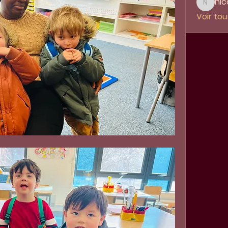
nic
nicole.
Voir to