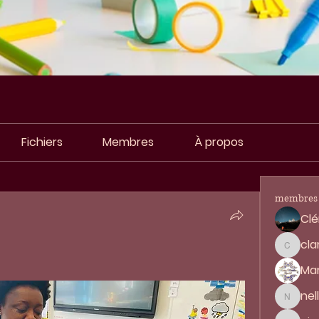
Fichiers
Membres
À propos
membres
Clé
cla
clara.h
Mar
nel
nellym