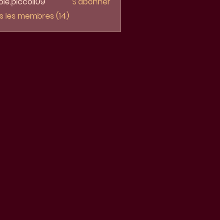
ole.piccoli09
S'abonner
piccoli09
us les membres (14)