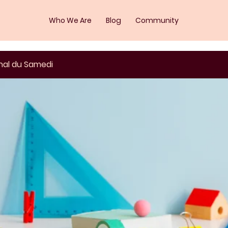
Who We Are
Blog
Community
nal du Samedi