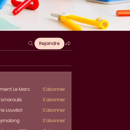
Rejoindre
ment Le Marc
S'abonner
ra.haroulis
S'abonner
aroulis
ie Louvilat
S'abonner
lymalong
S'abonner
along