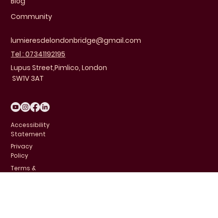
Blog
Community
lumieresdelondonbridge@gmail.com
Tel : 07341192195
Lupus Street,Pimlico, London
SW1V 3AT
Accessibility
Statement
Privacy
Policy
Terms &
Conditions
FAQ