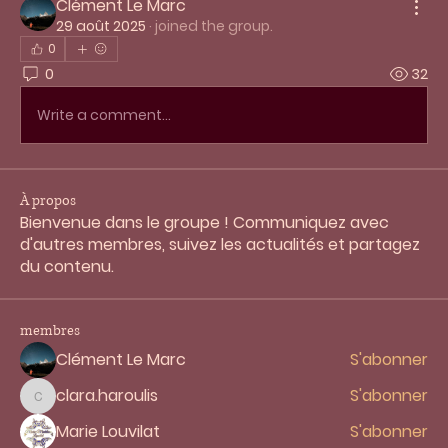
Clément Le Marc
29 août 2025
·
joined the group.
0
0
32
Write a comment...
À propos
Bienvenue dans le groupe ! Communiquez avec
d'autres membres, suivez les actualités et partagez
du contenu.
membres
Clément Le Marc
S'abonner
clara.haroulis
S'abonner
clara.haroulis
Marie Louvilat
S'abonner