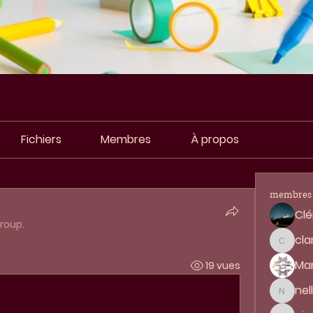
Fichiers
Membres
À propos
membres
Clé
group.
cla
clara.h
Mar
19 vues
nel
nellym