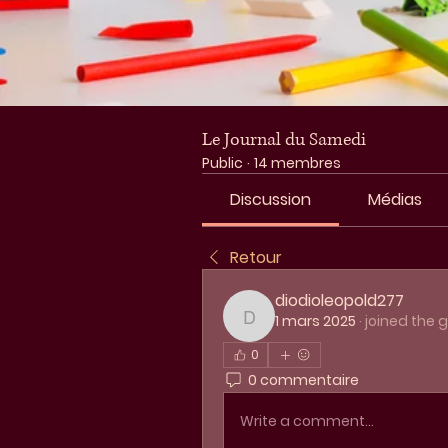
Le Journal du Samedi
Public
·
14 membres
Discussion
Médias
Retour
diodioleopold277
1 mars 2025
·
joined the 
diodioleopold277
0
0 commentaire
Write a comment...