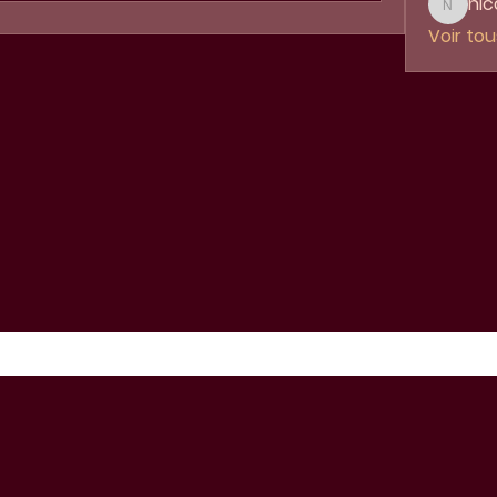
nic
nicole.
Voir to