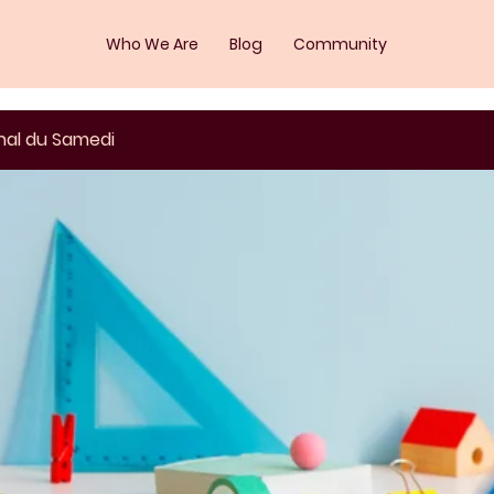
Who We Are
Blog
Community
nal du Samedi