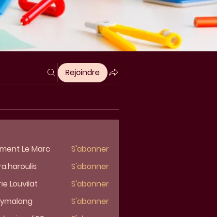
Rejoindre
ment Le Marc
S'abonner
ra.haroulis
S'abonner
aroulis
ie Louvilat
S'abonner
lymalong
S'abonner
along