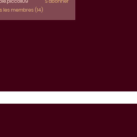
ole.piccoli09
S'abonner
piccoli09
us les membres (14)